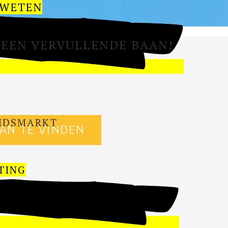
 WETEN
OP EEN VERVULLENDE BAAN!
BEIDSMARKT
AAN TE VINDEN
TING