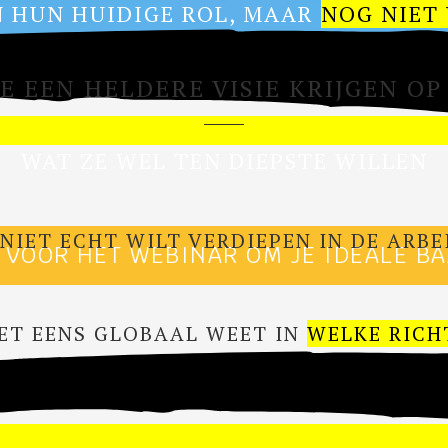
IN HUN HUIDIGE ROL, MAAR
NOG NIET
 JE EEN HELDERE VISIE KRIJGEN 
WAT ZE WEL TEN DIEPSTE WILLEN
JE NIET ECHT WILT VERDIEPEN IN DE AR
N VOOR HET WEBINAR OM JE IDEALE B
NIET EENS GLOBAAL WEET IN
WELKE RICH