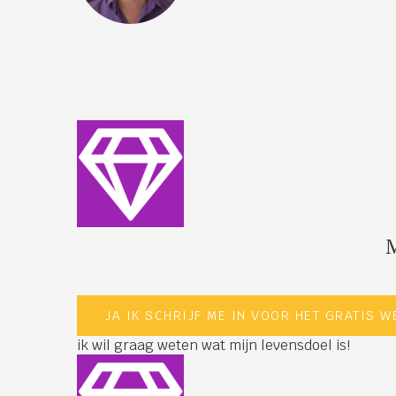
JA IK SCHRIJF ME IN VOOR HET GRATIS W
ik wil graag weten wat mijn levensdoel is!