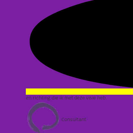
en richting die ik met deze visie heb.
Consultant