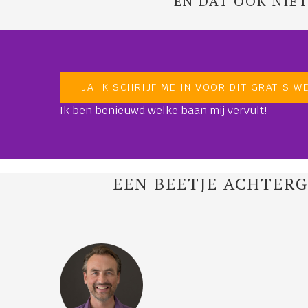
EN DAT OOK NIE
JA IK SCHRIJF ME IN VOOR DIT GRATIS W
Ik ben benieuwd welke baan mij vervult!
EEN BEETJE ACHTERG